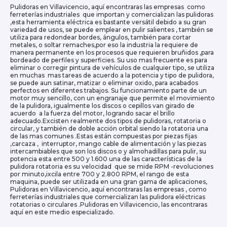
Pulidoras en Villavicencio, aquí encontraras las empresas como
ferreterías industriales que importan y comercializan las pulidoras
,esta herramienta eléctrica es bastante versátil debido a su gran
variedad de usos, se puede emplear en pulir salientes , también se
utiliza para redondear bordes, ángulos, también para cortar
metales, o soltar remaches,por eso la industria la requiere de
manera permanente en los procesos que requieren bruñidos ,para
bordeado de perfiles y superficies. Su uso mas frecuente es para
eliminar o corregir pintura de vehículos de cualquier tipo, se utiliza
en muchas mas tareas de acuerdo a la potencia y tipo de pulidora,
se puede aun satinar, matizar o eliminar oxido, para acabados
perfectos en diferentes trabajos. Su funcionamiento parte de un
motor muy sencillo, con un engranaje que permite el movimiento
de la pulidora, igualmente los discos o cepillos van girado de
acuerdo a la fuerza del motor, logrando sacar el brillo
adecuado.Excisten realmente dos tipos de pulidoras, rotatoria o
circular, y también de doble acción orbital siendo la rotatoria una
de las mas comunes .Estas están compuestas por piezas fijas
,carcaza , interruptor, mango cable de alimentación y las piezas
intercambiables que son los discos o y almohadillas para pulir, su
potencia esta entre 500 y 1.600 una de las características de la
pulidora rotatoria es su velocidad que se mide RPM -revoluciones
por minuto,ixcila entre 700 y 2.800 RPM, el rango de esta
maquina, puede ser utilizada en una gran gama de aplicaciones,
Pulidoras en Villavicencio, aquí encontraras las empresas , como
ferreterías industriales que comercializan las pulidora eléctricas
rotatorias o circulares .Pulidoras en Villavicencio, las encontraras
aquí en este medio especializado.